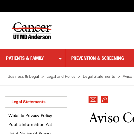
Skip
to
Content
PATIENTS & FAMILY
PREVENTION & SCREENING
Business & Legal
Legal and Policy
Legal Statements
Aviso 
Legal Statements
Aviso C
Website Privacy Policy
Public Information Act
Joint Notice of Privacy