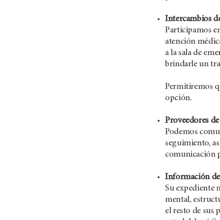
Intercambios d
Participamos en
atención médica
a la sala de em
brindarle un tr
Permitiremos qu
opción.
Proveedores de
Podemos comunic
seguimiento, as
comunicación pu
Información de 
Su expediente m
mental, estruct
el resto de sus