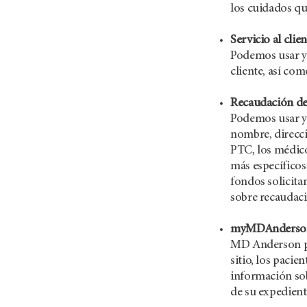
los cuidados q
Servicio al clien
Podemos usar y d
cliente, así com
Recaudación de
Podemos usar y 
nombre, direcci
PTC, los médic
más específicos
fondos solicita
sobre recaudaci
myMDAnderso
MD Anderson pon
sitio, los paci
información sob
de su expedient