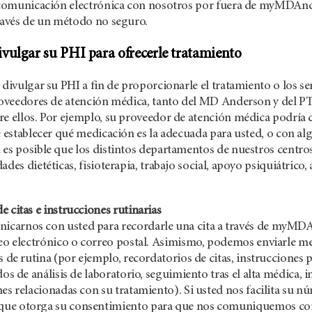
a comunicación electrónica con nosotros por fuera de myMDAnd
través de un método no seguro.
vulgar su PHI para ofrecerle tratamiento
 divulgar su PHI a fin de proporcionarle el tratamiento o los s
proveedores de atención médica, tanto del MD Anderson y del PT
re ellos. Por ejemplo, su proveedor de atención médica podría
e establecer qué medicación es la adecuada para usted, o con alg
 es posible que los distintos departamentos de nuestros centro
des dietéticas, fisioterapia, trabajo social, apoyo psiquiátrico,
e citas e instrucciones rutinarias
carnos con usted para recordarle una cita a través de myMDA
reo electrónico o correo postal. Asimismo, podemos enviarle m
s de rutina (por ejemplo, recordatorios de citas, instrucciones p
ados de análisis de laboratorio, seguimiento tras el alta médica
nes relacionadas con su tratamiento). Si usted nos facilita su n
ue otorga su consentimiento para que nos comuniquemos con 