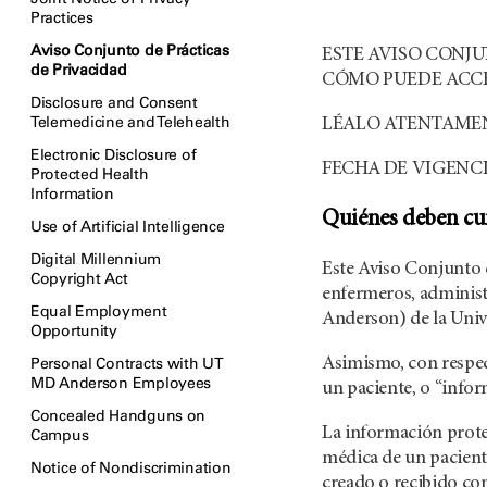
Practices
Aviso Conjunto de Prácticas
ESTE AVISO CONJU
de Privacidad
CÓMO PUEDE ACCE
Disclosure and Consent
Telemedicine and Telehealth
LÉALO ATENTAME
Electronic Disclosure of
FECHA DE VIGENCI
Protected Health
Information
Quiénes deben cum
Use of Artificial Intelligence
Digital Millennium
Este Aviso Conjunto d
Copyright Act
enfermeros, administ
Equal Employment
Anderson) de la Unive
Opportunity
Personal Contracts with UT
Asimismo, con respect
MD Anderson Employees
un paciente, o “infor
Concealed Handguns on
La información proteg
Campus
médica de un pacient
Notice of Nondiscrimination
creado o recibido com