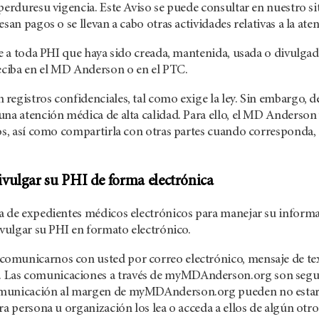
perduresu vigencia. Este Aviso se puede consultar en nuestro sit
esan pagos o se llevan a cabo otras actividades relativas a la at
le a toda PHI que haya sido creada, mantenida, usada o divulgad
reciba en el MD Anderson o en el PTC.
egistros confidenciales, tal como exige la ley. Sin embargo, d
na atención médica de alta calidad. Para ello, el MD Anderson 
os, así como compartirla con otras partes cuando corresponda, a
vulgar su PHI de forma electrónica
a de expedientes médicos electrónicos para manejar su informa
ivulgar su PHI en formato electrónico.
municarnos con usted por correo electrónico, mensaje de texto,
as comunicaciones a través de myMDAnderson.org son seguras.
unicación al margen de myMDAnderson.org pueden no estar cif
tra persona u organización los lea o acceda a ellos de algún o