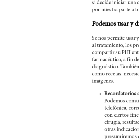
si decide iniciar un
por nuestra parte a 
Podemos usar y di
Se nos permite usar y
al tratamiento, los 
compartir su PHI ent
farmacéutico, a fin d
diagnóstico. También
como recetas, necesida
imágenes.
Recordatorios d
Podemos comuni
telefónica, cor
con ciertos fine
cirugía, result
otras indicacio
presumiremos q