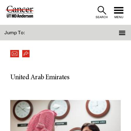
Skip
to
SEARCH
MENU
Content
Jump To:
United Arab Emirates