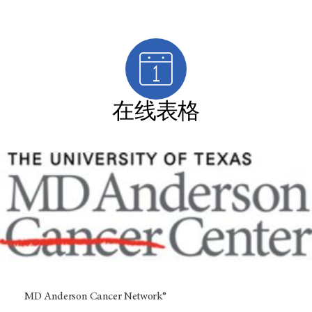
在线表格
MD Anderson Cancer Network®