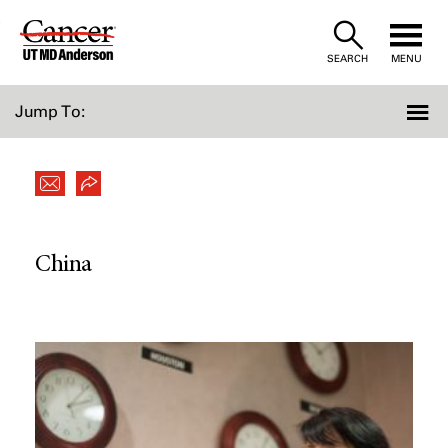
Skip
to
SEARCH
MENU
Content
Jump To:
China