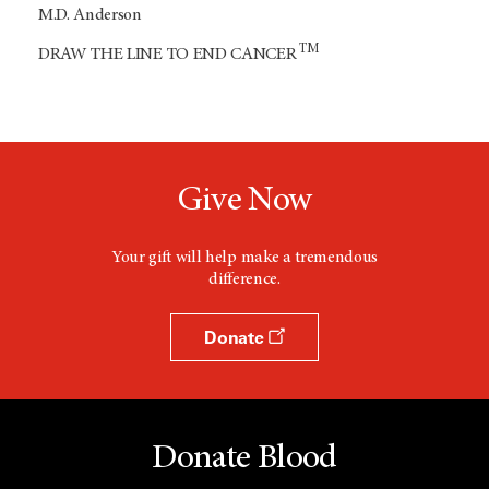
M.D. Anderson
TM
DRAW THE LINE TO END CANCER
Give Now
Your gift will help make a tremendous
difference.
Donate
Donate Blood