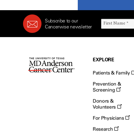
Subscribe to our
Cancerwise newsletter
EXPLORE
Patients & Family
Prevention &
Screening
Donors &
Volunteers
For Physicians
Research