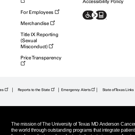
Accessibility Policy
For Employees
Merchandise
Title IX Reporting
(Sexual
Misconduct)
Price Transparency
ies
Reports to the State
Emergency Alerts
State of Texas Links
The mission of The University of Texas MD Anderson Cancer C
the world through outstanding programs that integrate patien