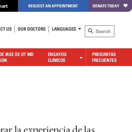
hart
REQUEST AN APPOINTMENT
DONATE TODAY
CT US
OUR DOCTORS
LANGUAGES
DE IRSE DE UT MD
ENSAYOS
PREGUNTAS
SON
CLINICOS
FRECUENTES
ar la experiencia de las