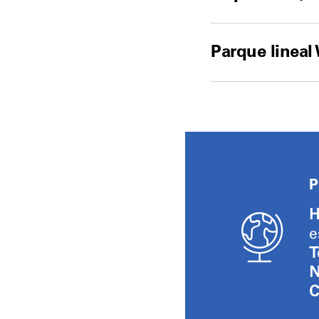
Parque linea
P
H
e
T
N
C