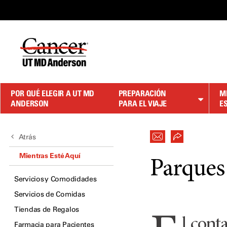
Skip
to
Content
POR QUÉ ELEGIR A UT MD
PREPARACIÓN
M
ANDERSON
PARA EL VIAJE
E
Atrás
Mientras Esté Aquí
Parques 
Servicios y Comodidades
Servicios de Comidas
Tiendas de Regalos
l cont
Farmacia para Pacientes