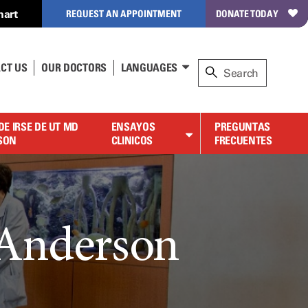
hart
REQUEST AN APPOINTMENT
DONATE TODAY
CT US
OUR DOCTORS
LANGUAGES
DE IRSE DE UT MD
ENSAYOS
PREGUNTAS
SON
CLINICOS
FRECUENTES
 Anderson