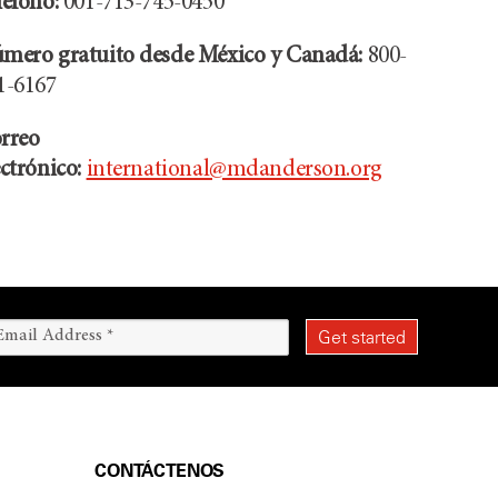
léfono:
001-713-745-0450
mero gratuito desde México y Canadá:
800-
1-6167
rreo
ectrónico:
international@mdanderson.org
CONTÁCTENOS