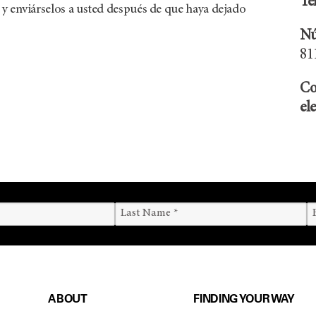
Te
y enviárselos a usted después de que haya dejado
Nú
81
Co
el
ABOUT
FINDING YOUR WAY