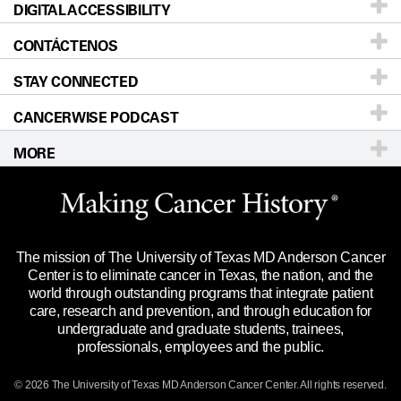
DIGITAL ACCESSIBILITY
Donors & Volunteers
Careers
Our Doctors
CONTÁCTENOS
For Physicians
Blog
Locations
Accessibility Policy
STAY CONNECTED
Research
Newsroom
Directions
CANCERWISE PODCAST
Education & Training
Editorial Standards
Sitemap
Teléfono
Correo electrónico
MORE
Clinical Trials
For Employees
Merchandise
Website Privacy Policy
Title IX Reporting (Sexual Misconduct)
Legal Statement & Policies
The mission of The University of Texas MD Anderson Cancer
Price Transparency
Reports to the State
Center is to eliminate cancer in Texas, the nation, and the
world through outstanding programs that integrate patient
Emergency Alerts
care, research and prevention, and through education for
undergraduate and graduate students, trainees,
State of Texas Links
professionals, employees and the public.
Our Cancer Network
© 2026 The University of Texas MD Anderson Cancer Center. All rights reserved.