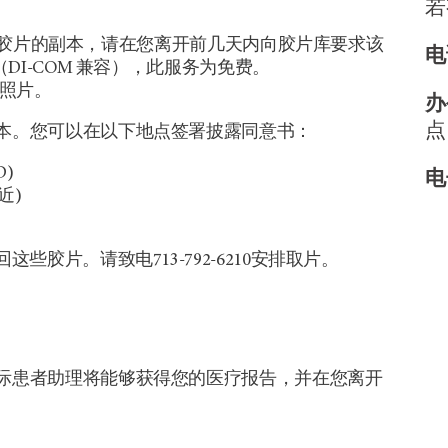
若
断测试胶片的副本，请在您离开前几天内向胶片库要求该
电
DI-COM 兼容），此服务为免费。
照片。
办
点
本。您可以在以下地点签署披露同意书：
D)
电
附近)
胶片。请致电713-792-6210安排取片。
际患者助理将能够获得您的医疗报告，并在您离开