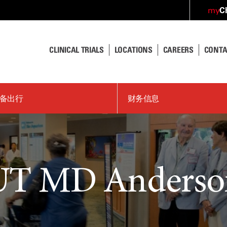
C
my
CLINICAL TRIALS
LOCATIONS
CAREERS
CONTA
备出行
财务信息
T MD Anders