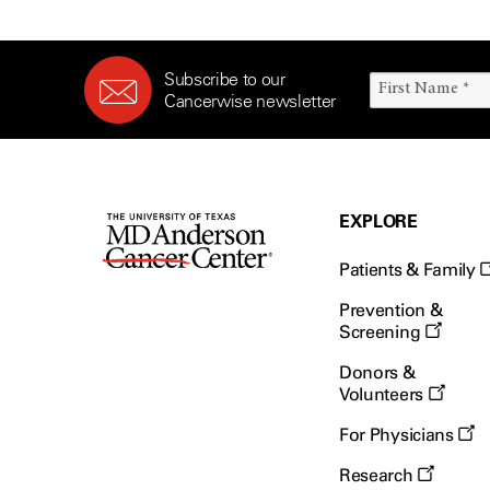
Subscribe to our
Cancerwise newsletter
EXPLORE
Patients & Family
Prevention &
Screening
Donors &
Volunteers
For Physicians
Research