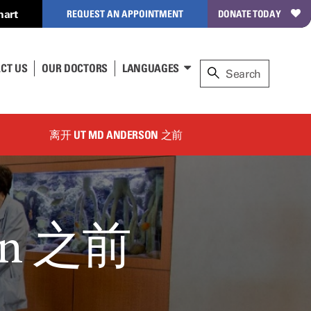
hart
REQUEST AN APPOINTMENT
DONATE TODAY
CT US
OUR DOCTORS
LANGUAGES
离开 UT MD ANDERSON 之前
on 之前