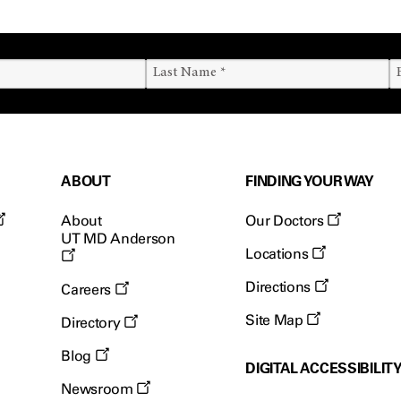
ABOUT
FINDING YOUR WAY
About
Our Doctors
UT MD Anderson
Locations
Directions
Careers
Site Map
Directory
Blog
DIGITAL ACCESSIBILIT
Newsroom