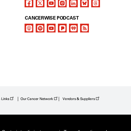
CANCERWISE PODCAST
s Links
Our Cancer Network
Vendors & Suppliers