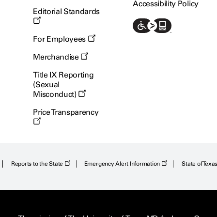
Accessibility Policy
Editorial Standards
For Employees
Merchandise
Title IX Reporting
(Sexual
Misconduct)
Price Transparency
Reports to the State
Emergency Alert Information
State of Texa