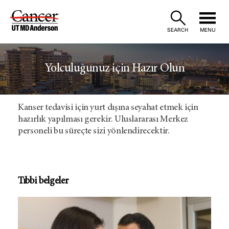
Skip
to
SEARCH
MENU
Content
Yolculuğunuz için Hazır Olun
Kanser tedavisi için yurt dışına seyahat etmek için
hazırlık yapılması gerekir. Uluslararası Merkez
personeli bu süreçte sizi yönlendirecektir.
Tıbbi belgeler